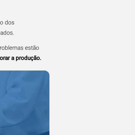
ão dos
cados.
problemas estão
orar a produção
.