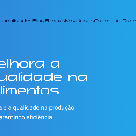
cionalidades
Blog
Ebooks
Novidades
Casos de Suc
lhora a
ualidade na
limentos
 e a qualidade na produção
arantindo eficiência