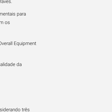
graves.
mentais para
am os
Overall Equipment
alidade da
siderando três