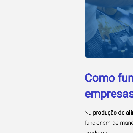
Como fun
empresa
Na
produção de al
funcionem de manei
produtos.