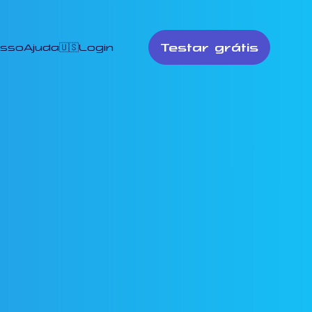
Testar grátis
esso
Ajuda
🇺🇸
Login