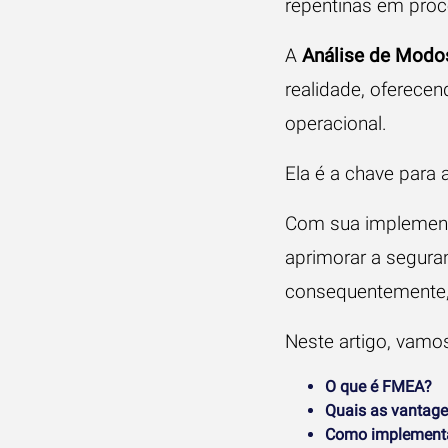
repentinas em proc
A
Análise de Modos
realidade, oferecen
operacional
.
Ela é a chave para a
Com sua implementa
aprimorar a seguran
consequentemente,
Neste artigo, vamos
O que é FMEA?
Quais as vantag
Como implementa