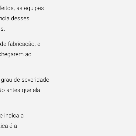
eitos, as equipes
ncia desses
s.
de fabricação, e
e chegarem ao
o grau de severidade
ão antes que ela
e indica a
ica é a