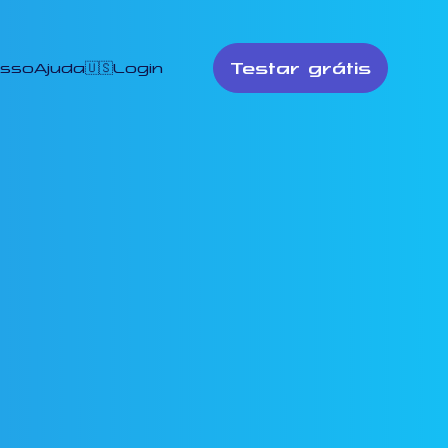
Testar grátis
esso
Ajuda
🇺🇸
Login