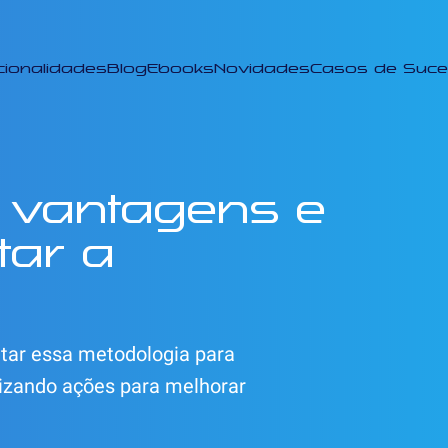
cionalidades
Blog
Ebooks
Novidades
Casos de Suc
, vantagens e
tar a
ar essa metodologia para
orizando ações para melhorar