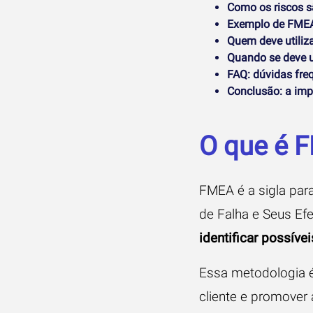
Como os riscos s
Exemplo de FME
Quem deve utiliz
Quando se deve u
FAQ: dúvidas fre
Conclusão: a imp
O que é 
FMEA é a sigla par
de Falha e Seus Efe
identificar possív
Essa metodologia é 
cliente e promover 