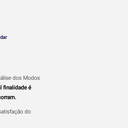
udar
álise dos Modos
l finalidade é
corram.
satisfação do