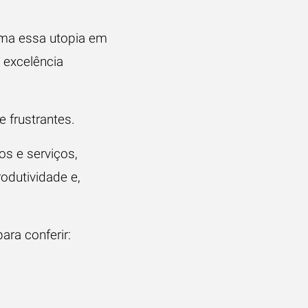
rma essa utopia em
e
excelência
e frustrantes.
s e serviços,
odutividade e,
ara conferir: