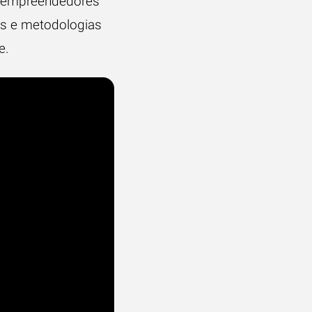
os empreendedores
as e metodologias
e.