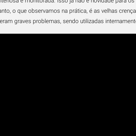
riteriosa e monitorada. Isso já não é novidade para 
anto, o que observamos na prática, é as velhas crenç
eram graves problemas, sendo utilizadas internament