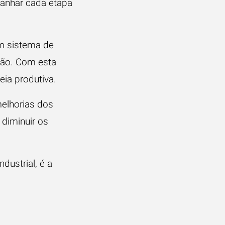
mpanhar cada etapa
um sistema de
ção
. Com esta
eia produtiva.
elhorias dos
 diminuir os
dustrial, é a