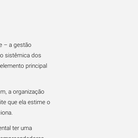
e – a
gestão
ão sistêmica dos
elemento principal
im, a organização
te que ela estime o
iona.
ental ter uma