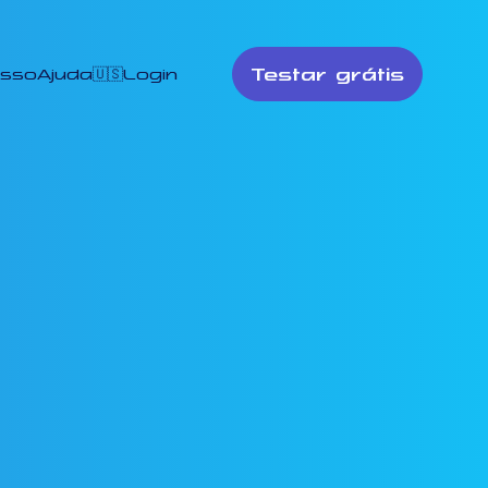
Testar grátis
esso
Ajuda
🇺🇸
Login