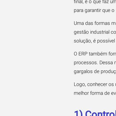
final, é o que faz 
para garantir que 
Uma das formas mai
gestão industrial 
solução, é possível
O
ERP
também forne
processos. Dessa ma
gargalos de produçã
Logo, conhecer os r
melhor forma de evi
1) Contro