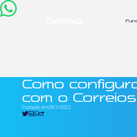
Fun
Como configura
com o Correios
Postado em
28/1/2022