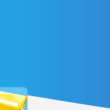
 dentre elas com os Correios. 🙆♂️🙆