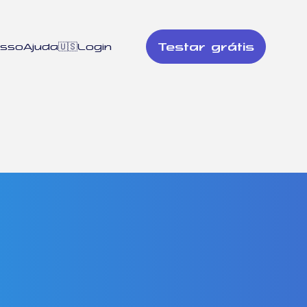
Testar grátis
esso
Ajuda
🇺🇸
Login