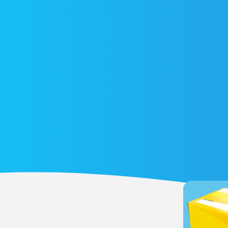
O Sensio ERP já possui algumas integrações,