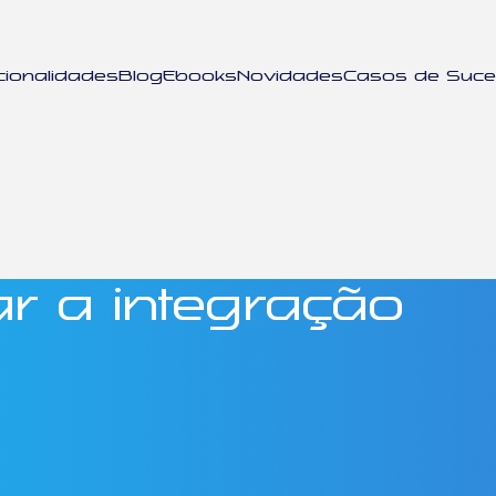
cionalidades
Blog
Ebooks
Novidades
Casos de Suc
r a integração