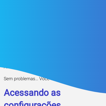
Você sabe configurar o Sensio ERP para utilizá-lo
da melhor forma na gestão do seu estoque?
Ainda não?
Sem problemas… Você veio ao lugar certo. 😉
Acessando as
configurações