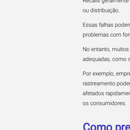
Recalls geralmente
ou distribuição.
Essas falhas podem
problemas com for
No entanto, muito
adequadas, como si
Por exemplo, empr
rastreamento podem
afetados rapidamen
os consumidores.
Como prep