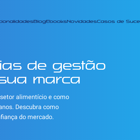
cionalidades
Blog
Ebooks
Novidades
Casos de Suc
gias de gestão
 sua marca
 setor alimentício e como
danos. Descubra como
nfiança do mercado.