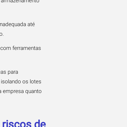
, armazenamento
inadequada até
ão.
 com ferramentas
cas para
isolando os lotes
 a empresa quanto
riscos de