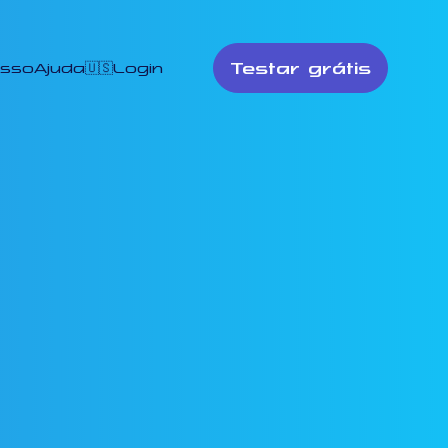
Testar grátis
esso
Ajuda
🇺🇸
Login