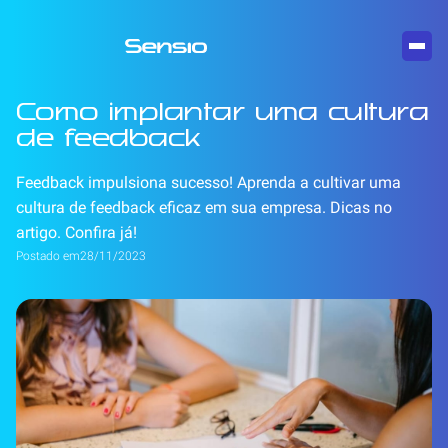
Como implantar uma cultura
de feedback
Feedback impulsiona sucesso! Aprenda a cultivar uma
cultura de feedback eficaz em sua empresa. Dicas no
artigo. Confira já!
Postado em
28/11/2023