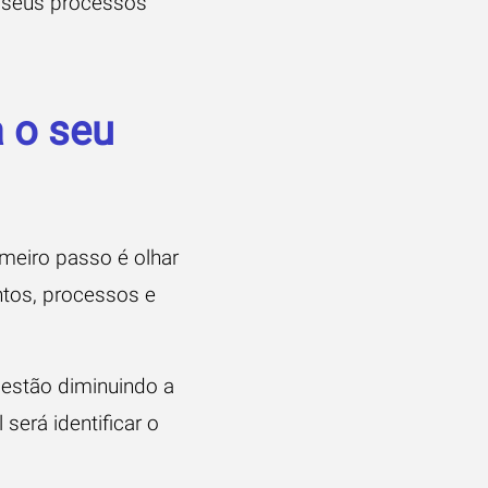
r seus processos
 o seu
imeiro passo é olhar
ntos, processos e
e estão diminuindo a
será identificar o