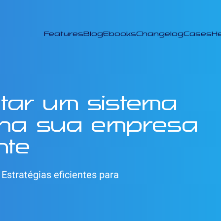
Features
Blog
Ebooks
Changelog
Cases
He
tar um sistema
 na sua empresa
nte
Estratégias eficientes para