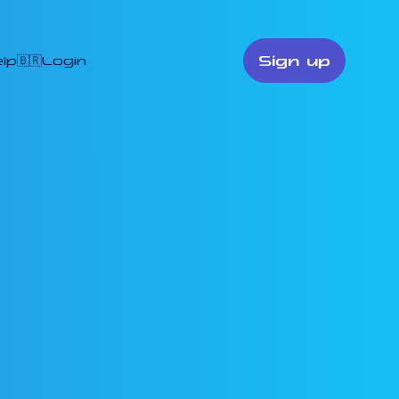
Sign up
lp
🇧🇷
Login