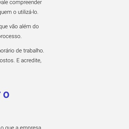
 vale compreender
em o utilizá-lo.
 que vão além do
processo.
orário de trabalho.
stos. E acredite,
 o
e o que a empresa