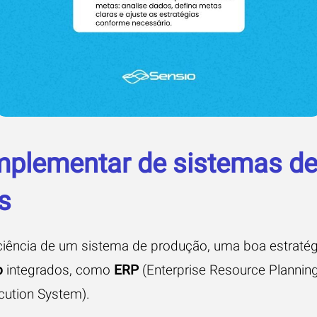
mplementar de sistemas de
s
iciência de um sistema de produção, uma boa estraté
o
integrados, como
ERP
(Enterprise Resource Plannin
cution System).