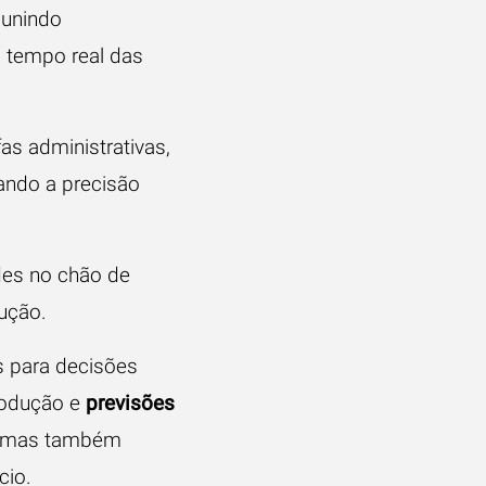
 unindo
m tempo real das
s administrativas,
ando a precisão
des no chão de
ução.
os para decisões
produção e
previsões
a, mas também
cio.