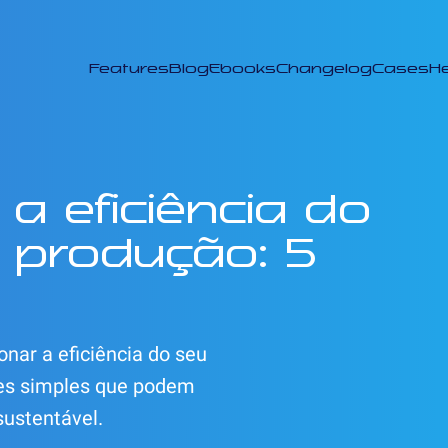
Features
Blog
Ebooks
Changelog
Cases
He
a eficiência do
 produção: 5
onar a eficiência do seu
ões simples que podem
sustentável.