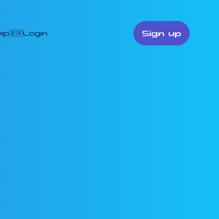
Sign up
lp
🇧🇷
Login