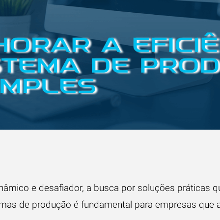
mico e desafiador, a busca por soluções práticas q
temas de produção é fundamental para empresas que 