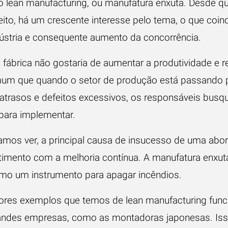
 o lean manufacturing, ou manufatura enxuta. Desde q
ito, há um crescente interesse pelo tema, o que coin
dústria e consequente aumento da concorrência.
 fábrica não gostaria de
aumentar a produtividade
e r
mum que quando o setor de produção está passand
trasos e defeitos excessivos, os responsáveis busq
para implementar.
amos ver, a principal causa de insucesso de uma abo
imento com a melhoria contínua. A manufatura enxut
omo um instrumento para apagar incêndios.
iores exemplos que temos de lean manufacturing fun
andes empresas, como as montadoras japonesas. Iss