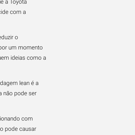
ue a Toyota
cide com a
eduzir o
o por um momento
uem ideias como a
rdagem lean é a
a não pode ser
cionando com
o pode causar