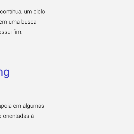
ontínua, um ciclo
a em uma busca
ssui fim.
ng
 apoia em algumas
o orientadas à