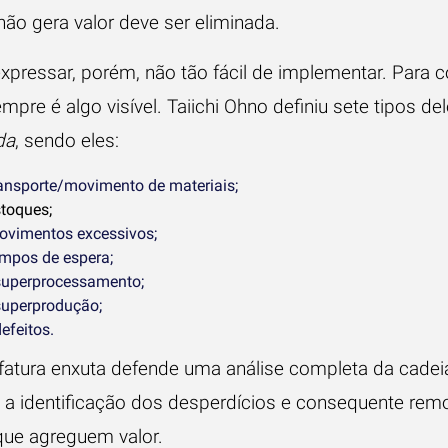
não gera valor deve ser eliminada.
xpressar, porém, não tão fácil de implementar. Para 
pre é algo visível. Taiichi Ohno definiu sete tipos de
da
, sendo eles:
ransporte/movimento de materiais;
toques;
ovimentos excessivos;
empos de espera;
superprocessamento;
superprodução;
efeitos.
ufatura enxuta defende uma análise completa da cade
 identificação dos desperdícios e consequente rem
que agreguem valor.