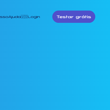
Testar grátis
esso
Ajuda
🇺🇸
Login