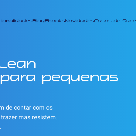
cionalidades
Blog
Ebooks
Novidades
Casos de Suc
 Lean
 para pequenas
m de contar com os
 trazer mas resistem.
.