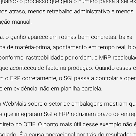
quando o processo que gera o número passa a ser e
s atraso, menos retrabalho administrativo e menos
iação manual.
ca, o ganho aparece em rotinas bem concretas: baixa
ca de matéria-prima, apontamento em tempo real, bl
 conforme, rastreabilidade por ordem, e MRP recalcu
que aconteceu de facto na produção. Quando esses 
m o ERP corretamente, o SGI passa a controlar a ope
 em evidência, não em planilha paralela.
 WebMais sobre o setor de embalagens mostram qu
 que integraram SGI e ERP reduziram prazo de entre
direto no OTIF. O ponto mais útil desse exemplo não 
solado. É a causa operacional por trás do resultado: