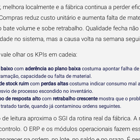
, melhora localmente e a fábrica continua a perder efi
 Compras reduz custo unitário e aumenta falta de mater
 bate volume e sobe retrabalho. Qualidade fecha não
dade no sistema, mas a causa volta na semana segui
 vale olhar os KPIs em cadeia:
 baixo
com
aderência ao plano baixa
costuma apontar falha de
ramação, capacidade ou falta de material.
de stock ruim
com
perdas altas
costuma indicar consumo mal 
esvio de processo escondido no inventário.
o de resposta alto
com
retrabalho crescente
mostra que o prob
 tratado tarde, quando já contaminou ordens seguintes.
 de leitura aproxima o SGI da rotina real da fábrica. 
 controlo. O ERP e os módulos operacionais fazem es
aparecer na ordem, no lote, no saldo e no prazo. É ne