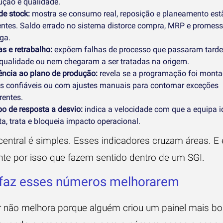
ução e qualidade.
de stock:
mostra se consumo real, reposição e planeamento est
entes. Saldo errado no sistema distorce compra, MRP e promes
ga.
s e retrabalho:
expõem falhas de processo que passaram tard
 qualidade ou nem chegaram a ser tratadas na origem.
ência ao plano de produção:
revela se a programação foi mont
s confiáveis ou com ajustes manuais para contornar exceções
rentes.
o de resposta a desvio:
indica a velocidade com que a equipa id
ta, trata e bloqueia impacto operacional.
central é simples. Esses indicadores cruzam áreas. E 
te por isso que fazem sentido dentro de um SGI.
 faz esses números melhorarem
r não melhora porque alguém criou um painel mais bo