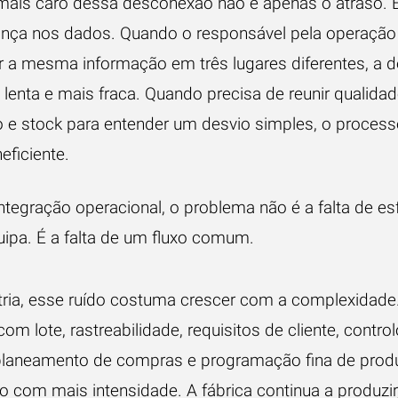
 mais caro dessa desconexão não é apenas o atraso. 
ança nos dados. Quando o responsável pela operação
r a mesma informação em três lugares diferentes, a 
 lenta e mais fraca. Quando precisa de reunir qualidad
 e stock para entender um desvio simples, o process
eficiente.
ntegração operacional, o problema não é a falta de es
uipa. É a falta de um fluxo comum.
tria, esse ruído costuma crescer com a complexidad
com lote, rastreabilidade, requisitos de cliente, contro
planeamento de compras e programação fina de pro
so com mais intensidade. A fábrica continua a produzi