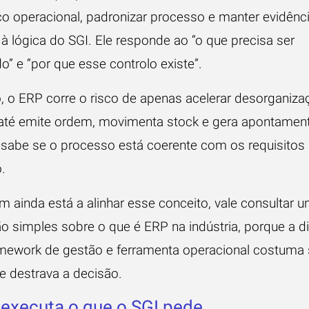
sco operacional, padronizar processo e manter evidênci
à lógica do SGI. Ele responde ao “o que precisa ser
o” e “por que esse controlo existe”.
, o ERP corre o risco de apenas acelerar desorganiza
até emite ordem, movimenta stock e gera apontamen
sabe se o processo está coerente com os requisitos
.
m ainda está a alinhar esse conceito, vale consultar 
ão simples sobre
o que é ERP na indústria
, porque a d
amework de gestão e ferramenta operacional costuma 
e destrava a decisão.
executa o que o SGI pede