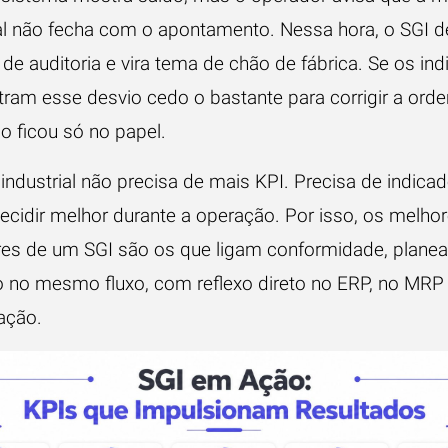
al não fecha com o apontamento. Nessa hora, o SGI d
de auditoria e vira tema de chão de fábrica. Se os in
ram esse desvio cedo o bastante para corrigir a orde
o ficou só no papel.
industrial não precisa de mais KPI. Precisa de indica
decidir melhor durante a operação. Por isso, os melho
res de um SGI são os que ligam conformidade, plane
 no mesmo fluxo, com reflexo direto no ERP, no MRP
ação.