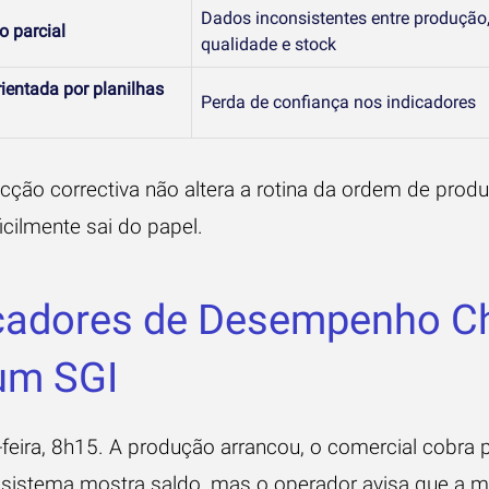
Dados inconsistentes entre produção
o parcial
qualidade e stock
ientada por planilhas
Perda de confiança nos indicadores
cção correctiva não altera a rotina da ordem de prod
ficilmente sai do papel.
icadores de Desempenho C
um SGI
feira, 8h15. A produção arrancou, o comercial cobra p
 sistema mostra saldo, mas o operador avisa que a ma