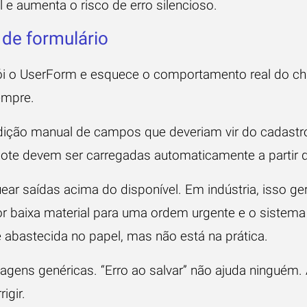
l e aumenta o risco de erro silencioso.
de formulário
ói o UserForm e esquece o comportamento real do chã
empre.
edição manual de campos que deveriam vir do cadastro
 lote devem ser carregadas automaticamente a partir 
ear saídas acima do disponível. Em indústria, isso g
r baixa material para uma ordem urgente e o sistema 
 abastecida no papel, mas não está na prática.
sagens genéricas. “Erro ao salvar” não ajuda ningué
igir.