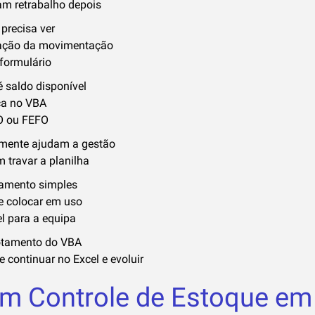
am retrabalho depois
precisa ver
ação da movimentação
formulário
é saldo disponível
ica no VBA
O ou FEFO
lmente ajudam a gestão
travar a planilha
namento simples
de colocar em uso
l para a equipa
otamento do VBA
 continuar no Excel e evoluir
um Controle de Estoque e