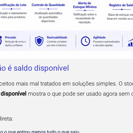
ão é saldo disponível
eitos mais mal tratados em soluções simples. O stoc
 disponível
mostra o que pode ser usado agora sem 
ireta:
o o que entrou menos tudo o que saiu