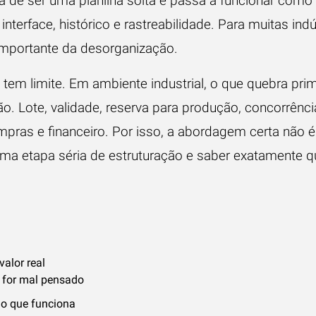
xa de ser uma planilha solta e passa a funcionar com
interface, histórico e rastreabilidade. Para muitas indús
importante da desorganização.
em limite. Em ambiente industrial, o que quebra prim
ão. Lote, validade, reserva para produção, concorrênci
pras e financeiro. Por isso, a abordagem certa não é
a etapa séria de estruturação e saber exatamente q
valor real
e for mal pensado
o que funciona