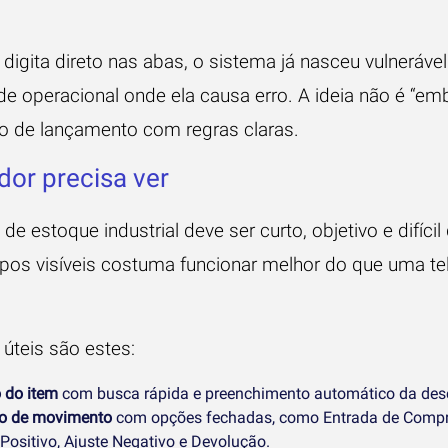
igita direto nas abas, o sistema já nasceu vulneráve
ade operacional onde ela causa erro. A ideia não é “emb
co de lançamento com regras claras.
dor precisa ver
e estoque industrial deve ser curto, objetivo e difíci
os visíveis costuma funcionar melhor do que uma te
úteis são estes:
 do item
com busca rápida e preenchimento automático da desc
o de movimento
com opções fechadas, como Entrada de Compr
Positivo, Ajuste Negativo e Devolução.