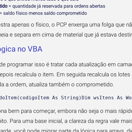
ido
= quantidade já reservada para ordens abertas
= saldo físico menos saldo comprometido
tra apenas o físico, o PCP enxerga uma folga que não
eia e separa em cima de material que já estava desti
lógica no VBA
e programar isso é tratar cada atualização em camad
pois recalcula o item. Em seguida recalcula os lotes 
ada a ordem, atualiza também o comprometido.
doItem(codigoItem As String)Dim wsItens As Wo
ona bem para começar, embora não seja o mais rápid
ito. Para uma base inicial, a clareza da regra vale mai
arde, você pode migrar parte da lógica para arrays, di