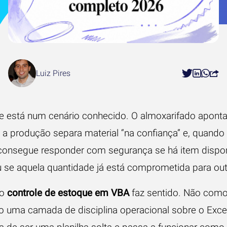
Luiz Pires
 está num cenário conhecido. O almoxarifado apont
, a produção separa material “na confiança” e, quand
consegue responder com segurança se há item disponív
ou se aquela quantidade já está comprometida para ou
 o
controle de estoque em VBA
faz sentido. Não como
 uma camada de disciplina operacional sobre o Exc