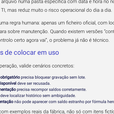
 arquivo numa pasta específica com data e hora no n
e TI, mas reduz muito o risco operacional do dia a dia.
uma regra humana: apenas um ficheiro oficial, com lo
lara sobre manutenção. Quando existem versões “cont
controlo certo agora vai”, o problema já não é técnico.
es de colocar em uso
operação, valide cenários concretos:
obrigatório
precisa bloquear gravação sem lote.
isponível
deve ser recusada.
mentação
precisa recompor saldos corretamente.
deve localizar histórico sem ambiguidade.
entação
não pode aparecer com saldo estranho por fórmula her
om exemplos reais da fábrica, não só com itens fictíc