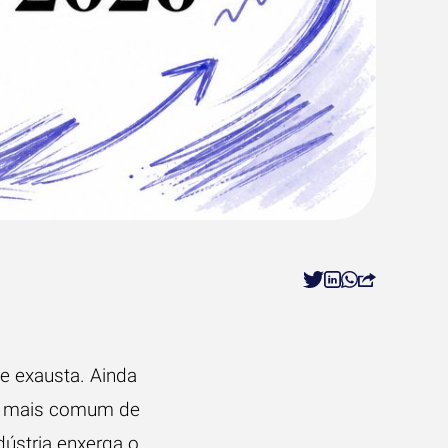
e exausta. Ainda
nal mais comum de
ústria enxerga o