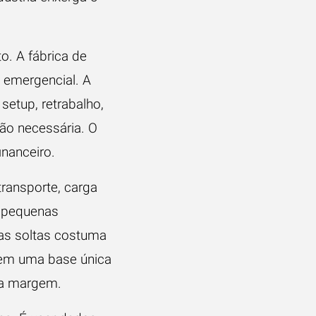
o. A fábrica de
emergencial. A
setup, retrabalho,
ão necessária. O
inanceiro.
transporte, carga
s pequenas
has soltas costuma
 em uma base única
i a margem.