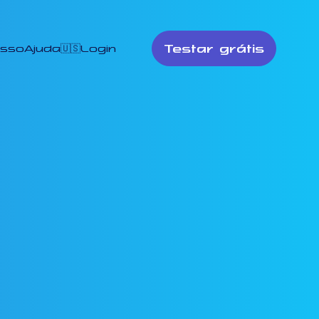
Testar grátis
esso
Ajuda
🇺🇸
Login