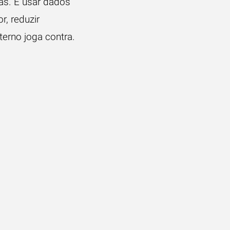
sas. É usar dados
r, reduzir
erno joga contra.