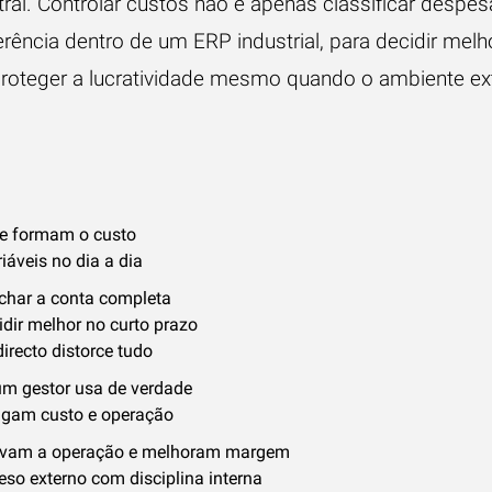
ral. Controlar custos não é apenas classificar despe
erência dentro de um ERP industrial, para decidir melho
proteger a lucratividade mesmo quando o ambiente ext
ue formam o custo
iáveis no dia a dia
char a conta completa
idir melhor no curto prazo
irecto distorce tudo
um gestor usa de verdade
ligam custo e operação
ervam a operação e melhoram margem
so externo com disciplina interna