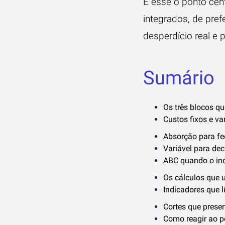
É esse o ponto cent
integrados, de pref
desperdício real e 
Sumário
Os três blocos q
Custos fixos e var
Absorção para fe
Variável para dec
ABC quando o ind
Os cálculos que 
Indicadores que 
Cortes que pres
Como reagir ao pe