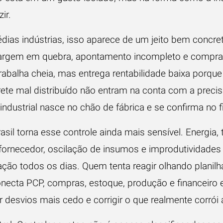
ir.
ias indústrias, isso aparece de um jeito bem concret
argem em quebra, apontamento incompleto e compra 
rabalha cheia, mas entrega rentabilidade baixa porque 
rete mal distribuído não entram na conta com a precis
ndustrial nasce no chão de fábrica e se confirma no f
sil torna esse controle ainda mais sensível. Energia, 
e fornecedor, oscilação de insumos e improdutividade
ção todos os dias. Quem tenta reagir olhando planil
onecta PCP, compras, estoque, produção e financeiro
r desvios mais cedo e corrigir o que realmente corró