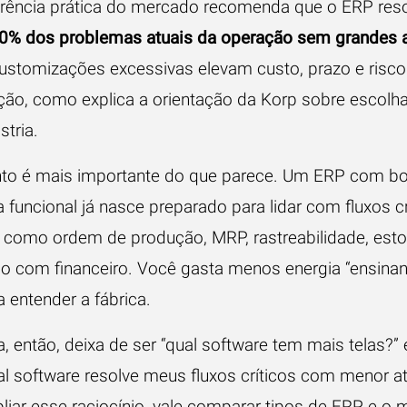
rência prática do mercado recomenda que o ERP res
% dos problemas atuais da operação sem grandes a
ustomizações excessivas elevam custo, prazo e risco
ção, como explica a
orientação da Korp sobre escolh
stria
.
to é mais importante do que parece. Um ERP com b
 funcional já nasce preparado para lidar com fluxos cr
a, como ordem de produção, MRP, rastreabilidade, est
ão com financeiro. Você gasta menos energia “ensina
 entender a fábrica.
, então, deixa de ser “qual software tem mais telas?”
al software resolve meus fluxos críticos com menor atr
liar esse raciocínio, vale comparar
tipos de ERP e o 