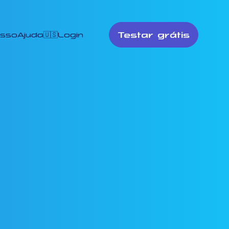
Testar grátis
esso
Ajuda
🇺🇸
Login