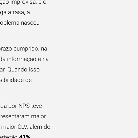
ção improvisa, e o
ga atrasa, a
problema nasceu
prazo cumprido, na
 da informação e na
ar. Quando isso
sibilidade de
da por NPS teve
presentaram maior
 maior CLV, além de
variação
41%