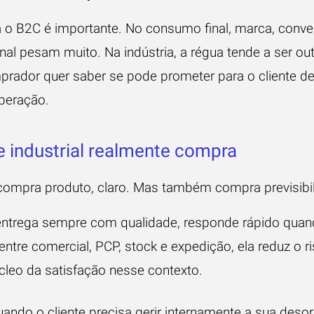
a o B2C é importante. No consumo final, marca, conve
al pesam muito. Na indústria, a régua tende a ser ou
prador quer saber se pode prometer para o cliente de
peração.
e industrial realmente compra
l compra produto, claro. Mas também compra previsibi
ntrega sempre com qualidade, responde rápido quan
tre comercial, PCP, stock e expedição, ela reduz o r
úcleo da satisfação nesse contexto.
ando o cliente precisa gerir internamente a sua deso