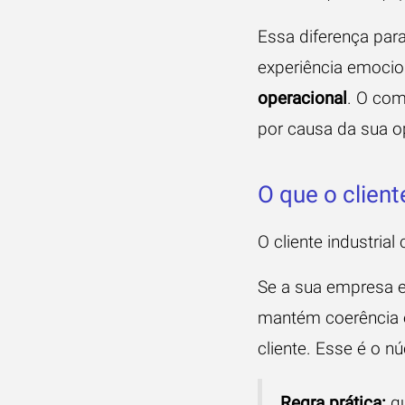
Essa diferença par
experiência emocion
operacional
. O com
por causa da sua o
O que o client
O cliente industria
Se a sua empresa e
mantém coerência en
cliente. Esse é o n
Regra prática:
qu