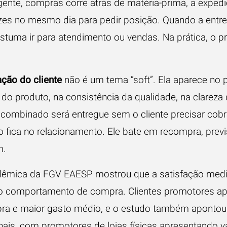
ente, compras corre atrás de matéria-prima, a expedi
ezes no mesmo dia para pedir posição. Quando a entre
ostuma ir para atendimento ou vendas. Na prática, o 
ação do cliente
não é um tema “soft”. Ela aparece no 
l do produto, na consistência da qualidade, na clareza
 combinado será entregue sem o cliente precisar cobr
o fica no relacionamento. Ele bate em recompra, previ
m.
êmica da FGV EAESP mostrou que a satisfação medi
e o comportamento de compra. Clientes promotores a
ra e maior gasto médio, e o estudo também apontou
anais, com promotores de lojas físicas apresentando 