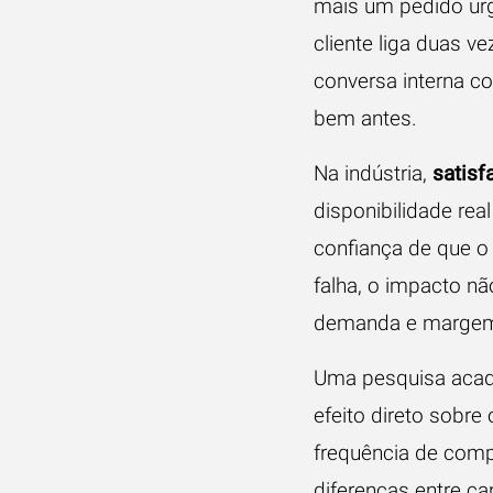
mais um pedido urg
cliente liga duas v
conversa interna c
bem antes.
Na indústria,
satisf
disponibilidade rea
confiança de que o
falha, o impacto nã
demanda e marge
Uma pesquisa acad
efeito direto sobr
frequência de comp
diferenças entre c