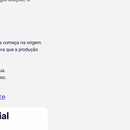
ma começa na origem.
iva que a produção
ua.
so.
te