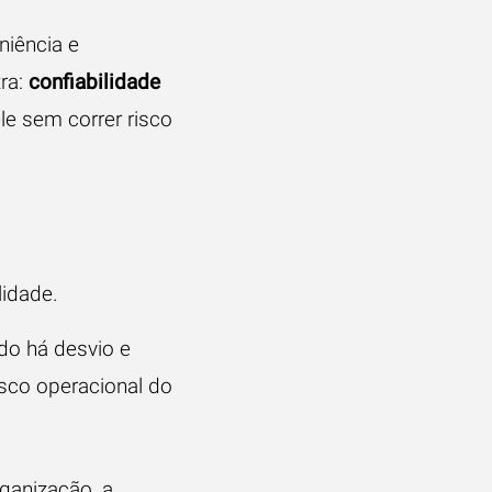
niência e
tra:
confiabilidade
le sem correr risco
lidade.
do há desvio e
isco operacional do
rganização, a