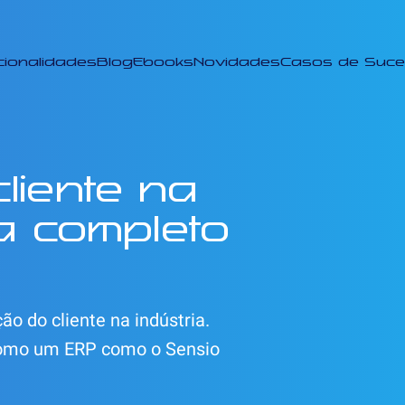
cionalidades
Blog
Ebooks
Novidades
Casos de Suc
liente na
ia completo
o do cliente na indústria.
 como um ERP como o Sensio