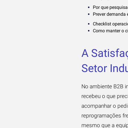
Por que pesquisa
Prever demanda é
Checklist operac
Como manter o ci
A Satisfa
Setor Indu
No ambiente B2B ind
recebeu o que prec
acompanhar o pedido
reprogramações freq
mesmo que a equipa