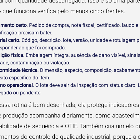
cal com quantidade descarregada. Isso é só uma part
 que funciona verifica pelo menos cinco frentes:
mento certo
. Pedido de compra, nota fiscal, certificado, laudo e
ificação precisam bater.
ial certo
. Código, descrição, lote, versão, unidade e rotulagem 
esponder ao que foi comprado.
ição física
. Embalagem íntegra, ausência de dano visível, sinai
ade, contaminação ou violação.
ormidade técnica
. Dimensão, aspecto, composição, acabament
sito específico do item.
ino operacional
. O lote deve sair da inspeção com status claro. 
egado ou pendente.
ssa rotina é bem desenhada, ela protege indicadores
e produção acompanha diariamente, como abastecim
stabilidade de sequência e OTIF. Também cria um elo d
mentos do controle de qualidade industrial
, porque a 