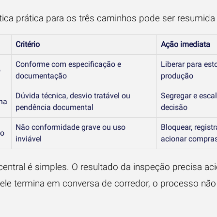
tica prática para os três caminhos pode ser resumida
Critério
Ação imediata
Conforme com especificação e
Liberar para es
o
documentação
produção
Dúvida técnica, desvio tratável ou
Segregar e escal
na
pendência documental
decisão
Não conformidade grave ou uso
Bloquear, registr
do
inviável
acionar compra
central é simples. O resultado da inspeção precisa ac
e ele termina em conversa de corredor, o processo não