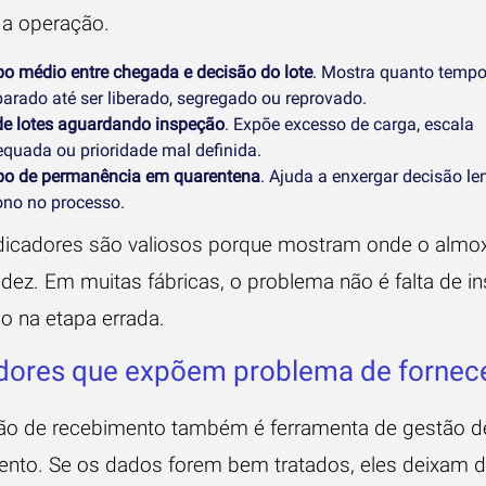
 a operação.
o médio entre chegada e decisão do lote
. Mostra quanto tempo
parado até ser liberado, segregado ou reprovado.
 de lotes aguardando inspeção
. Expõe excesso de carga, escala
equada ou prioridade mal definida.
o de permanência em quarentena
. Ajuda a enxergar decisão len
ono no processo.
dicadores são valiosos porque mostram onde o almox
idez. Em muitas fábricas, o problema não é falta de i
o na etapa errada.
adores que expõem problema de fornec
ão de recebimento também é ferramenta de gestão d
ento. Se os dados forem bem tratados, eles deixam d