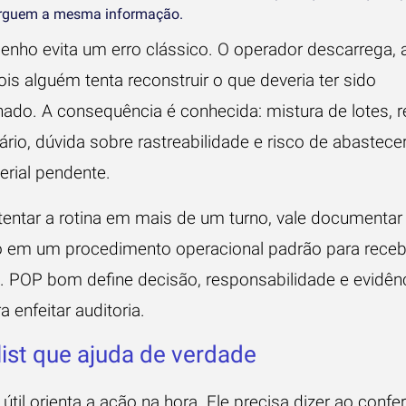
rguem a mesma informação.
enho evita um erro clássico. O operador descarrega,
is alguém tenta reconstruir o que deveria ter sido
nado. A consequência é conhecida: mistura de lotes, r
ário, dúvida sobre rastreabilidade e risco de abastecer
rial pendente.
tentar a rotina em mais de um turno, vale documentar
o em um
procedimento operacional padrão para rece
. POP bom define decisão, responsabilidade e evidên
a enfeitar auditoria.
ist que ajuda de verdade
 útil orienta a ação na hora. Ele precisa dizer ao confe