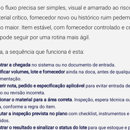
 o fluxo precisa ser simples, visual e amarrado ao ris
erial crítico, fornecedor novo ou histórico ruim pedem
o maior. Item estável, com fornecedor controlado e cr
 pode seguir por uma rotina mais ágil.
a, a sequência que funciona é esta:
strar a chegada
no sistema ou no documento de entrada.
ificar volumes, lote e fornecedor
ainda na doca, antes de qualqu
mentação.
rir nota, pedido e especificação aplicável
para evitar entrada d
o ou revisão incorreta.
ionar o material para a área correta
. Inspeção, espera técnica o
a, conforme a regra do item.
utar a inspeção prevista no plano
com checklist, instrumentos e c
idos.
trar o resultado e sinalizar o status do lote
para que estoque e 