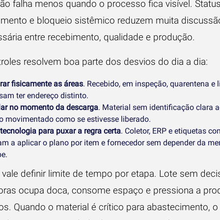
o falha menos quando o processo fica visível. Status 
mento e bloqueio sistêmico reduzem muita discussã
sária entre recebimento, qualidade e produção.
troles resolvem boa parte dos desvios do dia a dia:
rar fisicamente as áreas
. Recebido, em inspeção, quarentena e 
sam ter endereço distinto.
lar no momento da descarga
. Material sem identificação clara 
o movimentado como se estivesse liberado.
tecnologia para puxar a regra certa
. Coletor, ERP e etiquetas co
am a aplicar o plano por item e fornecedor sem depender da m
pe.
ale definir limite de tempo por etapa. Lote sem deci
oras ocupa doca, consome espaço e pressiona a pr
os. Quando o material é crítico para abastecimento, o