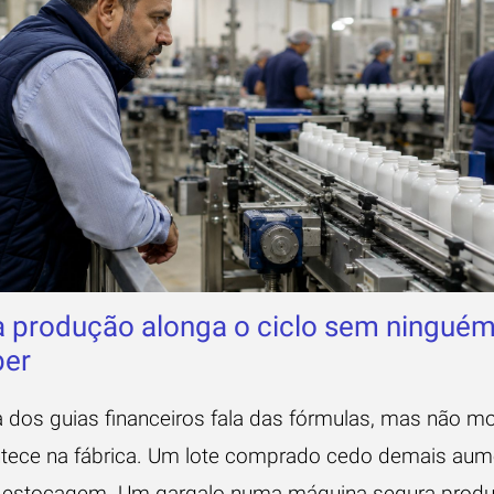
 produção alonga o ciclo sem ningué
ber
a dos guias financeiros fala das fórmulas, mas não mo
tece na fábrica. Um lote comprado cedo demais aum
 estocagem. Um gargalo numa máquina segura prod