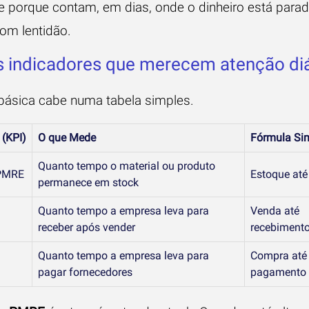
e porque contam, em dias, onde o dinheiro está parad
com lentidão.
s indicadores que merecem atenção diá
a básica cabe numa tabela simples.
 (KPI)
O que Mede
Fórmula Sim
Quanto tempo o material ou produto
PMRE
Estoque até
permanece em stock
Quanto tempo a empresa leva para
Venda até
receber após vender
recebiment
Quanto tempo a empresa leva para
Compra até
pagar fornecedores
pagamento