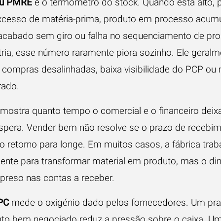
u PMRE
é o termómetro do stock. Quando está alto, 
excesso de matéria-prima, produto em processo acum
acabado sem giro ou falha no sequenciamento de pr
tria, esse número raramente piora sozinho. Ele geralm
 compras desalinhadas, baixa visibilidade do PCP ou 
rado.
mostra quanto tempo o comercial e o financeiro dei
espera. Vender bem não resolve se o prazo de recebi
o retorno para longe. Em muitos casos, a fábrica trab
ente para transformar material em produto, mas o din
 preso nas contas a receber.
PC
mede o oxigénio dado pelos fornecedores. Um pr
o bem negociado reduz a pressão sobre o caixa. Um