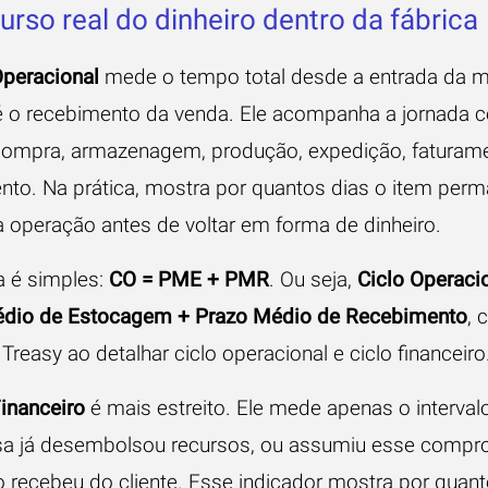
urso real do dinheiro dentro da fábrica
Operacional
mede o tempo total desde a entrada da ma
é o recebimento da venda. Ele acompanha a jornada 
 compra, armazenagem, produção, expedição, faturam
nto. Na prática, mostra por quantos dias o item per
a operação antes de voltar em forma de dinheiro.
a é simples:
CO = PME + PMR
. Ou seja,
Ciclo Operaci
édio de Estocagem + Prazo Médio de Recebimento
, 
a
Treasy ao detalhar ciclo operacional e ciclo financeiro
Financeiro
é mais estreito. Ele mede apenas o interva
a já desembolsou recursos, ou assumiu esse compr
o recebeu do cliente. Esse indicador mostra por quan