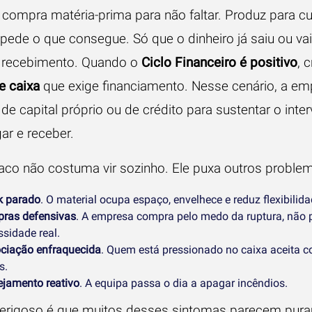
a compra matéria-prima para não faltar. Produz para c
pede o que consegue. Só que o dinheiro já saiu ou vai
 recebimento. Quando o
Ciclo Financeiro é positivo
, 
e caixa
que exige financiamento. Nesse cenário, a em
e capital próprio ou de crédito para sustentar o inter
ar e receber.
aco não costuma vir sozinho. Ele puxa outros proble
k parado
. O material ocupa espaço, envelhece e reduz flexibilida
ras defensivas
. A empresa compra pelo medo da ruptura, não 
sidade real.
ciação enfraquecida
. Quem está pressionado no caixa aceita c
s.
ejamento reativo
. A equipa passa o dia a apagar incêndios.
erigoso é que muitos desses sintomas parecem pur