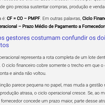
l de giro precisa sustentar compras, produção e venda
a é:
CF = CO – PMPF
. Em outras palavras,
Ciclo Finan
eracional – Prazo Médio de Pagamento a Fornecedor
s gestores costumam confundir os do
tos
operacional representa a rota completa de um lote den
 O ciclo financeiro cobre somente o trecho em que o 
onta e ainda não voltou.
tinção parece pequena no papel, mas muda a gestão n
a produção atrasa, o ciclo operacional cresce. Se, ao
 fornecedor concede um prazo maior, parte desse at