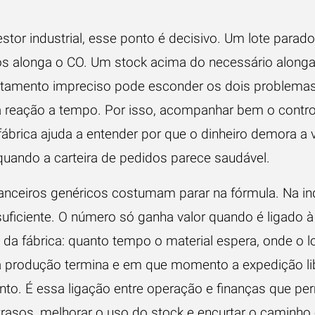
stor industrial, esse ponto é decisivo. Um lote parado
s alonga o CO. Um stock acima do necessário alonga
amento impreciso pode esconder os dois problemas
a reação a tempo. Por isso, acompanhar bem o
contro
fábrica
ajuda a entender por que o dinheiro demora a v
ando a carteira de pedidos parece saudável.
nanceiros genéricos costumam parar na fórmula. Na ind
suficiente. O número só ganha valor quando é ligado à
 da fábrica: quanto tempo o material espera, onde o lo
 produção termina e em que momento a expedição li
nto. É essa ligação entre operação e finanças que pe
trasos, melhorar o uso do stock e encurtar o caminho 