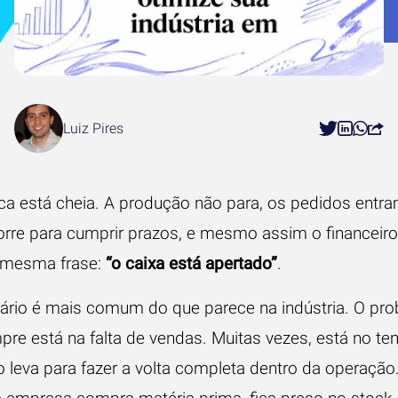
Luiz Pires
ica está cheia. A produção não para, os pedidos entra
orre para cumprir prazos, e mesmo assim o financeiro
a mesma frase:
“o caixa está apertado”
.
ário é mais comum do que parece na indústria. O pr
re está na falta de vendas. Muitas vezes, está no t
o leva para fazer a volta completa dentro da operação.