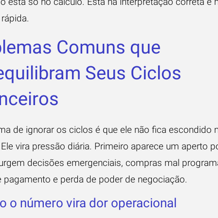
 está só no cálculo. Está na interpretação correta e 
 rápida.
blemas Comuns que
quilibram Seus Ciclos
nceiros
ma de ignorar os ciclos é que ele não fica escondido 
. Ele vira pressão diária. Primeiro aparece um aperto p
urgem decisões emergenciais, compras mal program
e pagamento e perda de poder de negociação.
 o número vira dor operacional