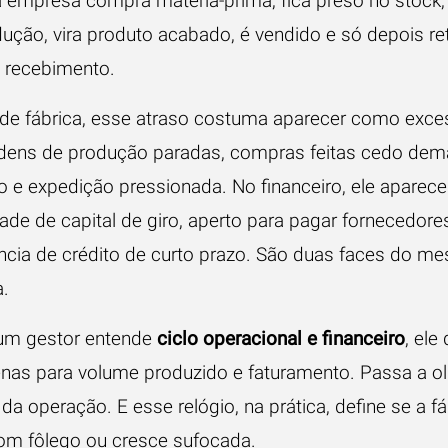
 empresa compra matéria-prima, fica preso no stock,
dução, vira produto acabado, é vendido e só depois r
 recebimento.
de fábrica, esse atraso costuma aparecer como exce
rdens de produção paradas, compras feitas cedo dema
ho e expedição pressionada. No financeiro, ele apare
ade de capital de giro, aperto para pagar fornecedore
cia de crédito de curto prazo. São duas faces do m
.
um gestor entende
ciclo operacional e financeiro
, ele
enas para volume produzido e faturamento. Passa a ol
 da operação. E esse relógio, na prática, define se a fá
om fôlego ou cresce sufocada.