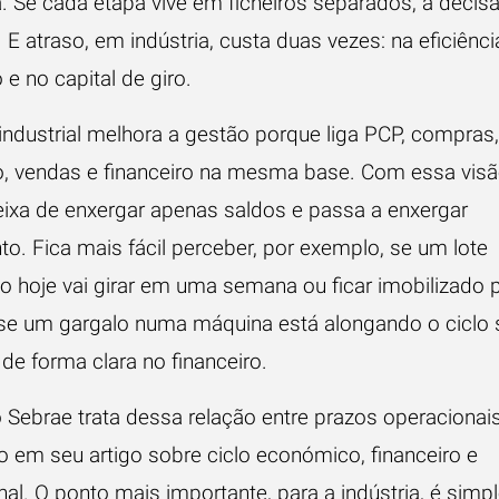
. Se cada etapa vive em ficheiros separados, a decis
 E atraso, em indústria, custa duas vezes: na eficiênci
e no capital de giro.
ndustrial melhora a gestão porque liga PCP, compras,
, vendas e financeiro na mesma base. Com essa visã
eixa de enxergar apenas saldos e passa a enxergar
o. Fica mais fácil perceber, por exemplo, se um lote
 hoje vai girar em uma semana ou ficar imobilizado 
se um gargalo numa máquina está alongando o ciclo
de forma clara no financeiro.
 Sebrae trata dessa relação entre prazos operacionais
ão em seu
artigo sobre ciclo económico, financeiro e
nal
. O ponto mais importante, para a indústria, é simp