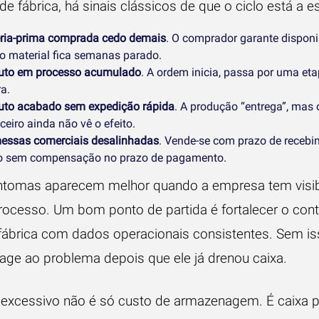
e fábrica, há sinais clássicos de que o ciclo está a es
ria-prima comprada cedo demais
. O comprador garante disponi
o material fica semanas parado.
uto em processo acumulado
. A ordem inicia, passa por uma eta
a.
uto acabado sem expedição rápida
. A produção “entrega”, mas 
ceiro ainda não vê o efeito.
essas comerciais desalinhadas
. Vende-se com prazo de receb
o sem compensação no prazo de pagamento.
ntomas aparecem melhor quando a empresa tem visib
processo. Um bom ponto de partida é fortalecer o
cont
fábrica com dados operacionais consistentes
. Sem is
eage ao problema depois que ele já drenou caixa.
 excessivo não é só custo de armazenagem. É caixa 