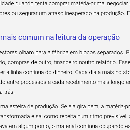
alidade quando tenta comprar matéria-prima, negocia
ores ou segurar um atraso inesperado na produção. F
 mais comum na leitura da operação
estores olham para a fábrica em blocos separados. 
o, compras de outro, financeiro noutro relatório. Ess
r a linha contínua do dinheiro. Cada dia a mais no st
ado entre processos e cada recebimento mais longo 
a trás.
ma esteira de produção. Se ela gira bem, a matéria-p
transformada e sai como receita num ritmo previsível. 
trava em algum ponto, o material continua ocupando e