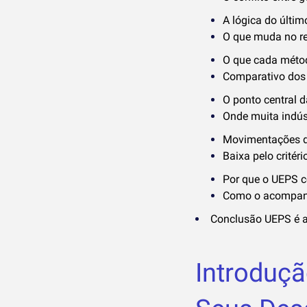
A lógica do últim
O que muda no r
O que cada métod
Comparativo dos 
O ponto central d
Onde muita indúst
Movimentações 
Baixa pelo critér
Por que o UEPS co
Como o acompanh
Conclusão UEPS é a
Introduçã