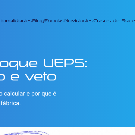
cionalidades
Blog
Ebooks
Novidades
Casos de Suc
toque UEPS:
o e veto
 calcular e por que é
 fábrica.