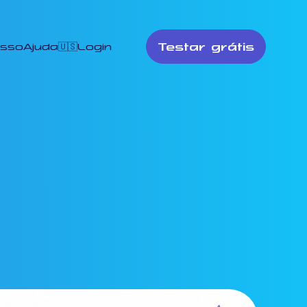
Testar grátis
esso
Ajuda
🇺🇸
Login