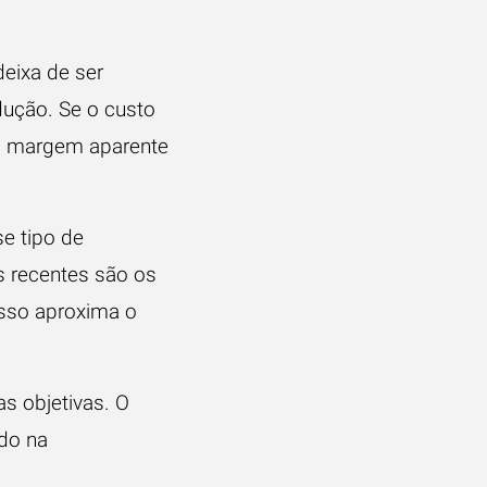
eixa de ser
dução. Se o custo
 a margem aparente
e tipo de
s recentes são os
isso aproxima o
as objetivas. O
do na