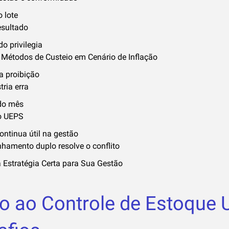
o lote
esultado
o privilegia
Métodos de Custeio em Cenário de Inflação
a proibição
ria erra
do mês
io UEPS
ntinua útil na gestão
amento duplo resolve o conflito
 Estratégia Certa para Sua Gestão
o ao Controle de Estoque 