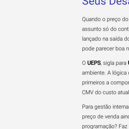
Seus Des
Quando o preço do 
assunto só do conta
lançado na saída d
pode parecer boa no
O
UEPS
, sigla para
ambiente. A lógica 
primeiros a compor
CMV do custo atual
Para gestão interna
preço de venda ain
programação? Faz s