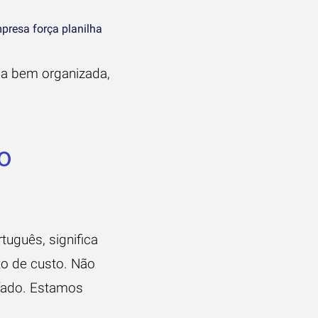
mpresa força planilha
ca bem organizada,
o
tuguês, significa
to de custo. Não
fado. Estamos