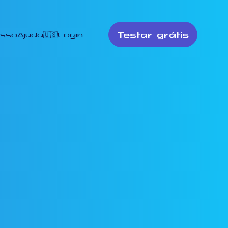
Testar grátis
esso
Ajuda
🇺🇸
Login