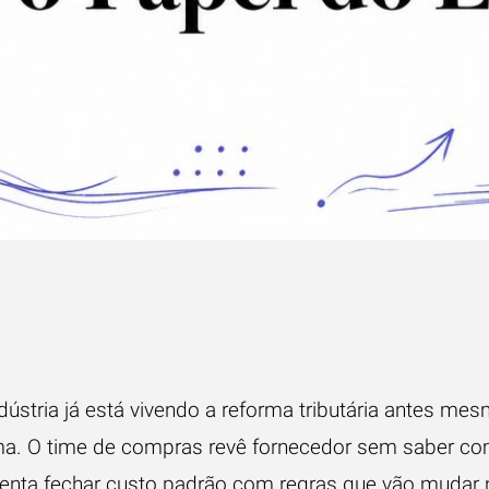
ndústria já está vivendo a reforma tributária antes me
a. O time de compras revê fornecedor sem saber com
enta fechar custo padrão com regras que vão mudar n