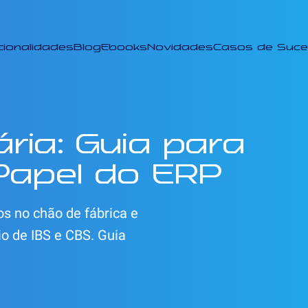
cionalidades
Blog
Ebooks
Novidades
Casos de Suc
ária: Guia para
 Papel do ERP
os no chão de fábrica e
o de IBS e CBS. Guia