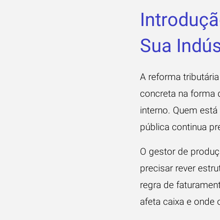
Introduçã
Sua Indús
A reforma tributári
concreta na forma d
interno. Quem está
pública continua pr
O gestor de produçã
precisar rever estr
regra de faturament
afeta caixa e onde 