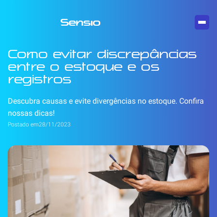
Como evitar discrepâncias
entre o estoque e os
registros
Descubra causas e evite divergências no estoque. Confira
nossas dicas!
Postado em
28/11/2023