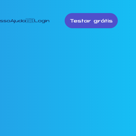
Testar grátis
esso
Ajuda
🇺🇸
Login