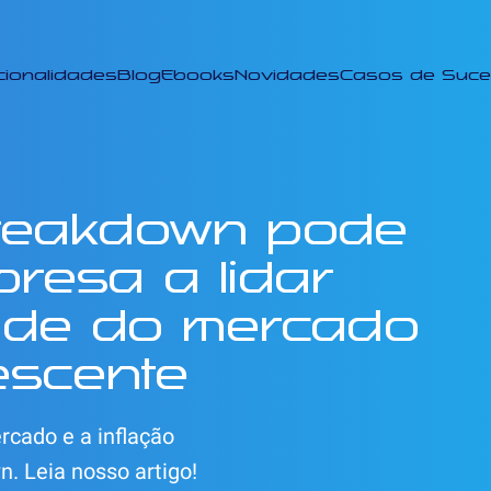
cionalidades
Blog
Ebooks
Novidades
Casos de Suc
reakdown pode
resa a lidar
dade do mercado
escente
rcado e a inflação
. Leia nosso artigo!