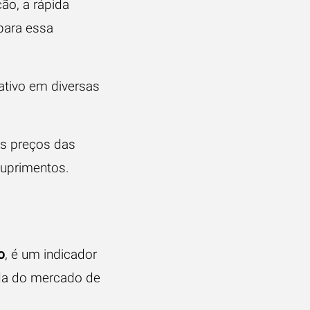
ão, a rápida
 para essa
tivo em diversas
os preços das
suprimentos.
o
, é um indicador
ada do mercado de