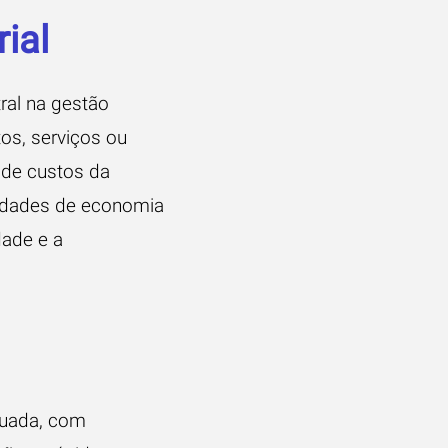
ial
al na gestão
os, serviços ou
 de custos da
nidades de economia
dade e a
tuada, com