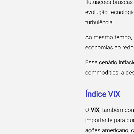
flutuações bruscas
evolução tecnológic
turbulência.
Ao mesmo tempo, a 
economias ao redo
Esse cenário inflac
commodities, a des
Índice VIX
O
VIX
, também co
importante para qu
ações americano, 