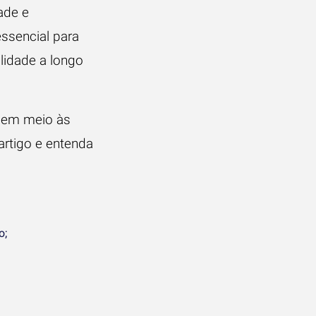
ade e
ssencial para
lidade a longo
r em meio às
artigo e entenda
o;