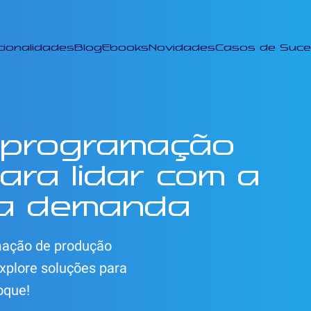
cionalidades
Blog
Ebooks
Novidades
Casos de Suc
e programação
ra lidar com a
 da demanda
mação de produção
xplore soluções para
oque!