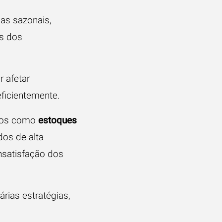
as sazonais,
s dos
r afetar
eficientemente.
fios como
estoques
os de alta
nsatisfação dos
rias estratégias,