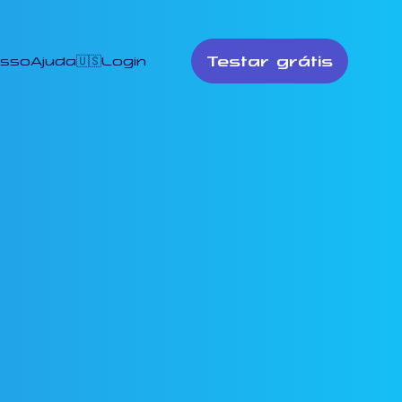
Testar grátis
esso
Ajuda
🇺🇸
Login