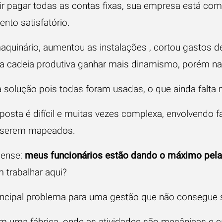
r pagar todas as contas fixas, sua empresa está com
nto satisfatório.
aquinário, aumentou as instalações , cortou gastos d
a cadeia produtiva ganhar mais dinamismo, porém nad
olução pois todas foram usadas, o que ainda falta 
osta é difícil e muitas vezes complexa, envolvendo f
de serem mapeados.
pense:
meus funcionários estão dando o máximo pel
m trabalhar aqui?
incipal problema para uma gestão que não consegue sa
m uma fábrica, onde as atividades são mecânicas e ca