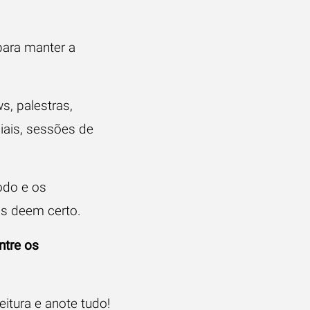
para manter a
s, palestras,
iais, sessões de
odo e os
as deem certo.
ntre os
itura e anote tudo!