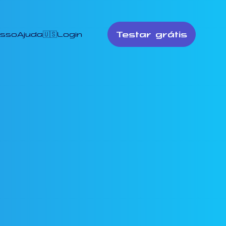
Testar grátis
esso
Ajuda
🇺🇸
Login