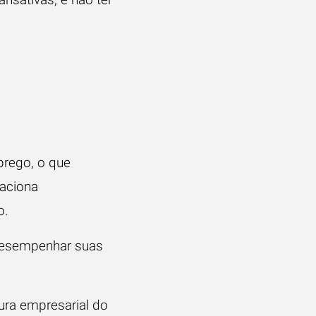
prego, o que
laciona
o.
 desempenhar suas
ura empresarial do