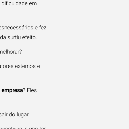
 dificuldade em
esnecessários e fez
a surtiu efeito.
melhorar?
atores externos e
a empresa
? Eles
ir do lugar.
nsativas, e não ter