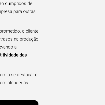
ão cumpridos de
mpresa para outras
prometido, o cliente
r atrasos na produção
levando a
itividade das
dem a se destacar e
uem atender às