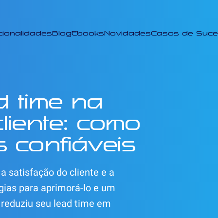
cionalidades
Blog
Ebooks
Novidades
Casos de Suc
d time na
liente: como
s confiáveis
a satisfação do cliente e a
gias para aprimorá-lo e um
 reduziu seu lead time em