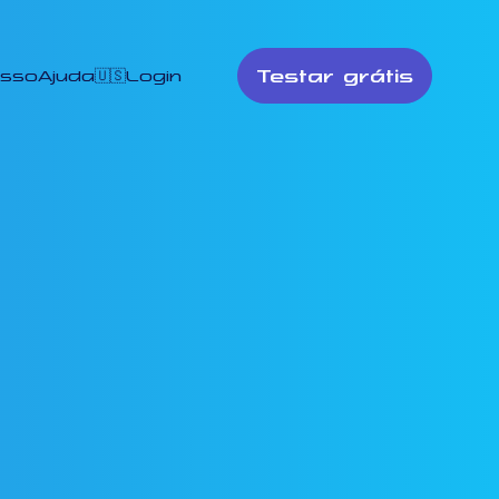
Testar grátis
esso
Ajuda
🇺🇸
Login