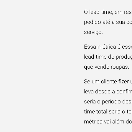
O lead time, em re
pedido até a sua c
serviço.
Essa métrica é esse
lead time de produç
que vende roupas.
Se um cliente fize
leva desde a confir
seria o período des
time total seria o 
métrica vai além d