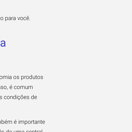
to para você.
na
nomia os produtos
caso, é comum
s condições de
mbém é importante
avés de uma
central