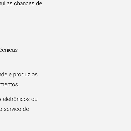
nui as chances de
écnicas
nde e produz os
amentos.
 eletrônicos ou
o serviço de