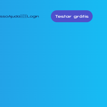
Testar grátis
esso
Ajuda
🇺🇸
Login