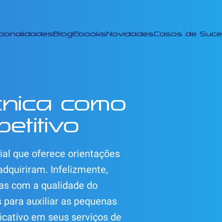
cionalidades
Blog
Ebooks
Novidades
Casos de Suc
cnica como
etitivo
ial que oferece orientações
dquiriram. Infelizmente,
tas com a qualidade do
 para auxiliar as pequenas
ficativo em seus serviços de